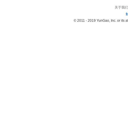
关于我
© 2011 - 2019 YunGao, Inc. or its aff