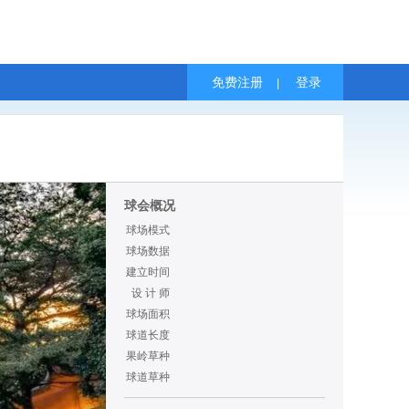
免费注册
登录
|
球会概况
球场模式
球场数据
建立时间
设 计 师
球场面积
球道长度
果岭草种
球道草种