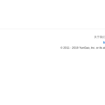
关于我
© 2011 - 2019 YunGao, Inc. or its aff