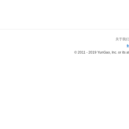
关于我
© 2011 - 2019 YunGao, Inc. or its aff