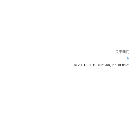
关于我
© 2011 - 2019 YunGao, Inc. or its aff