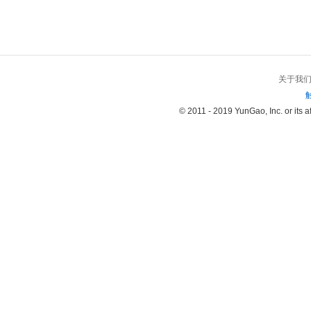
关于我
© 2011 - 2019 YunGao, Inc. or its aff