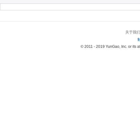
关于我
© 2011 - 2019 YunGao, Inc. or its aff