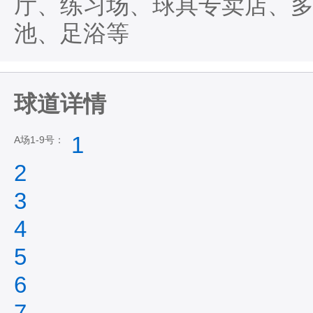
厅、练习场、球具专卖店、
池、足浴等
球道详情
1
A场1-9号：
2
3
4
5
6
7