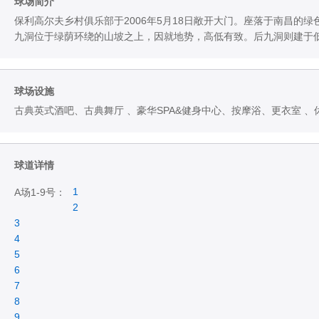
球场简介
保利高尔夫乡村俱乐部于2006年5月18日敞开大门。座落于南昌的绿
九洞位于绿荫环绕的山坡之上，因就地势，高低有致。后九洞则建于
球场设施
古典英式酒吧、古典舞厅 、豪华SPA&健身中心、按摩浴、更衣室 
球道详情
1
A场1-9号：
2
3
4
5
6
7
8
9