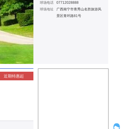
球场电话
07712028888
球场地址
广西南宁市青秀山名胜旅游风
景区青环路81号
近期特惠
起