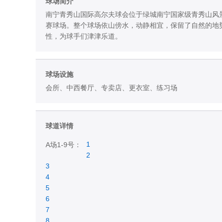
球场简介
南宁青秀山国际高尔夫球会位于绿城南宁国家级青秀山风景区
赛球场。整个球场依山傍水，动静相宜，保留了自然的地
性，为球手们津津乐道。
球场设施
会所、中西餐厅、专卖店、更衣室、练习场
球道详情
1
A场1-9号：
2
3
4
5
6
7
8