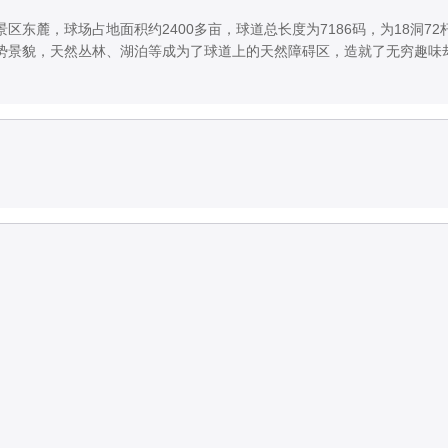
东麓，球场占地面积约2400多亩，球道总长度为7186码，为18洞72
势景貌，天然丛林、湖泊等成为了球道上的天然障碍区，造就了无穷趣味