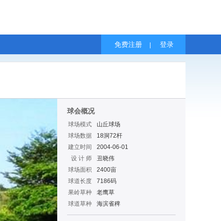
免费注册
登录
|
球会概况
球场模式
山丘球场
球场数据
18洞72杆
建立时间
2004-06-01
设 计 师
丑晓伟
球场面积
2400亩
球道长度
7186码
果岭草种
老鹰草
球道草种
海滨雀稗