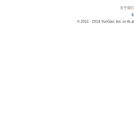
关于我
© 2011 - 2019 YunGao, Inc. or its aff