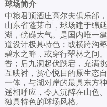
球场简介
中粮君顶酒庄高尔夫俱乐部，
山东省蓬莱市，球场建于绵
湖，磅礴大气。是国内唯一
道设计极具特色：或横跨沟
碧水之畔，或穿行翠林之间
香；后九洞起伏跌宕，充满
互映衬，赏心悦目的原生态
一体，与湖对岸的最具东方神
遥相呼应，令人沉醉在山色
独具特色的球场风格。