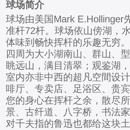
球场简介
球场由美国Mark E.Hollin
准杆72杆。球场依山傍湖，
体味到畅快挥杆的乐趣无穷。
四周为大小湖南山、群山、
眺远山，满目清翠；观鉴湖
室内亦非中西的超凡空間设
啡厅、专卖店、足浴区、贵
您的身心在挥杆之余，散尽所
景、古纤道、八字桥，书法
对千夫指的鲁迅也都给这块