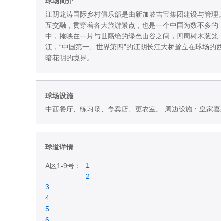
球场简介
江阴龙涛国际乡村俱乐部是由新加坡吉宝集团建设与管理
互交融，贯穿着各大旅游景点，也是一个中国为数不多的，
中，掩映在一片与世隔绝的绿色山谷之间，四周树木葱笼
江，“中国第一、世界第四”的江阴长江大桥耸立在球场
暗花明的境界。
球场设施
中西餐厅、练习场、专卖店、更衣室。 周边设施：皇家
球道详情
1
A区1-9号：
2
3
4
5
6