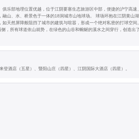
。俱乐部地理位置优越，位于江阴要塞生态旅游区中部，便捷的沪宁高速
融山、水、桥景色于一体的18洞城市山地球场。 球场环抱在江阴黄山
，如天然屏障般阻挡了城市的建筑与喧嚣，形成一个绝对私密的打球空间
的西侧，所有球道依山就势，在绿色的山谷和蜿蜒的溪水之间穿行，创造出
喜来登酒店（五星）、暨阳山庄（四星）、江阴国际大酒店（四星）。