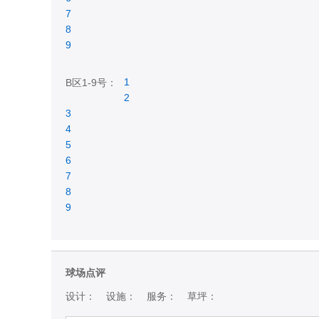
7
8
9
1
B区1-9号：
2
3
4
5
6
7
8
9
球场点评
设计：
设施：
服务：
草坪：