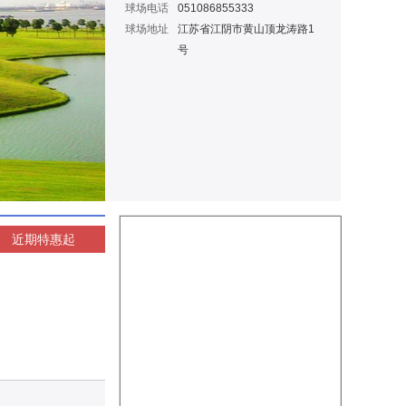
球场电话
051086855333
球场地址
江苏省江阴市黄山顶龙涛路1
号
近期特惠
起