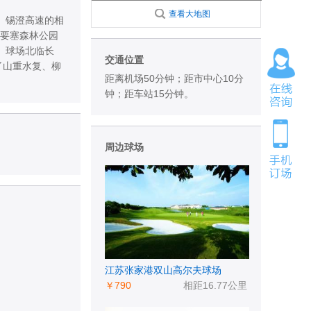
查看大地图
、锡澄高速的相
湖要塞森林公园
。球场北临长
交通位置
了山重水复、柳
距离机场50分钟；距市中心10分
钟；距车站15分钟。
周边球场
江苏张家港双山高尔夫球场
￥790
相距16.77公里