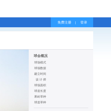
免费注册
登录
|
球会概况
球场模式
球场数据
建立时间
设 计 师
球场面积
球道长度
果岭草种
球道草种