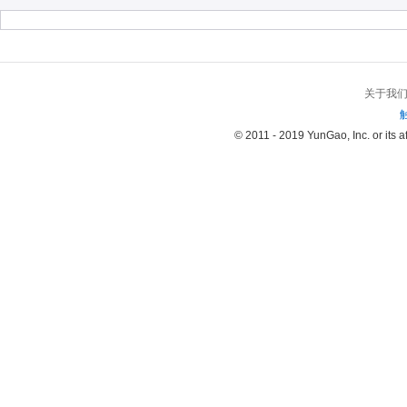
关于我
© 2011 - 2019 YunGao, Inc. or its aff