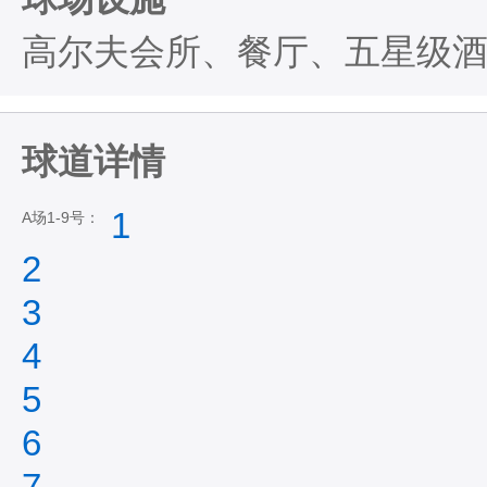
高尔夫会所、餐厅、五星级
球道详情
1
A场1-9号：
2
3
4
5
6
7