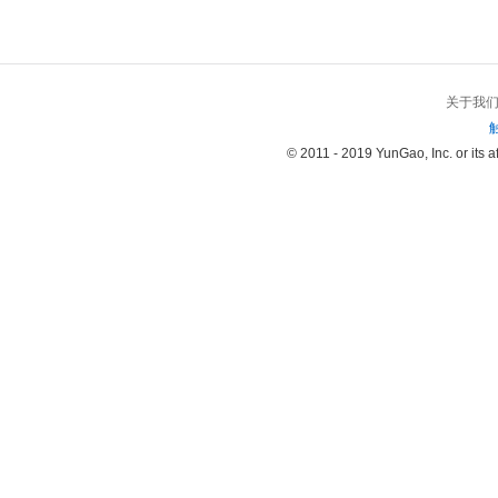
关于我
© 2011 - 2019 YunGao, Inc. or its aff