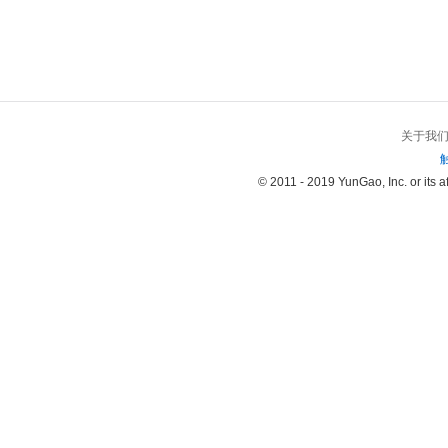
关于我
© 2011 - 2019 YunGao, Inc. or its aff