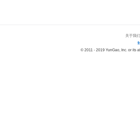
关于我
© 2011 - 2019 YunGao, Inc. or its aff