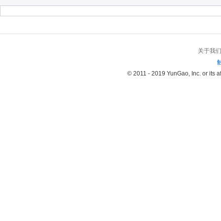
关于我
© 2011 - 2019 YunGao, Inc. or its aff