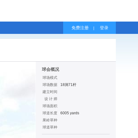
免费注册
登录
|
球会概况
球场模式
球场数据
18洞71杆
建立时间
设 计 师
球场面积
球道长度
6005 yards
果岭草种
球道草种