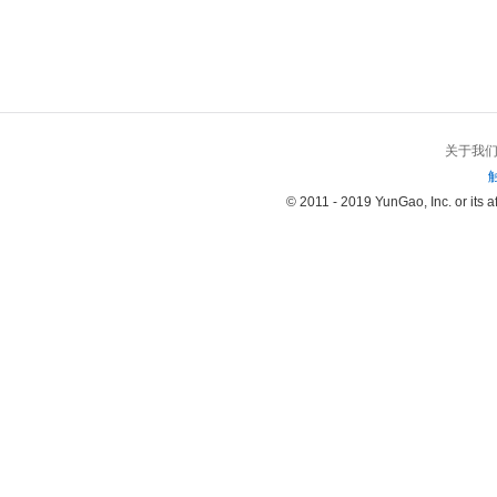
关于我
© 2011 - 2019 YunGao, Inc. or its aff