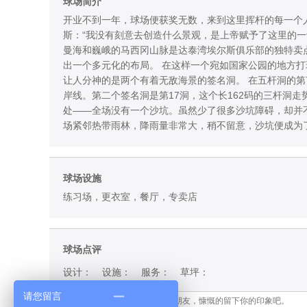
球场简介
开业不到一年，球场便获奖无数，来到这里挥杆的每一个
斯：“我没有刻意去创造什么景观，是上帝赋予了这里的一
曼海和巍峨的马西冈山脉是达泰湾埃尔斯俱乐部的独特卖
出一个多元化的布局。 在这样一个宛如国家公园的地方
让人分神的是两个有着无敌海景的签名洞。 在五杆洞的
岸线。第二个签名洞是第17洞，这个长162码的三杆洞
处——全场没有一个沙坑。虽然少了很多沙坑障碍，却并
场紧邻热带雨林，降雨量非常大，稍不留意，沙坑便成为
球场设施
练习场，更衣室，餐厅，专卖店
球场点评
设计：
设施：
服务：
草坪：
请您留言