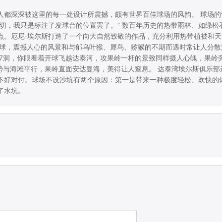
人都深深被这里的每一处设计所震撼，颇有世界百佳球场的风韵。 球场的
切，我只是标注了发球台的位置罢了。” 数百年历史的热带雨林、如绿松
点。厄尼·埃尔斯打造了一个向大自然致敬的作品，充分利用热带植被和天
打球，震撼人心的风景和与郁乌叶猴、犀鸟、猕猴的不期而遇时常让人分散
第7洞，你眼看着开球飞越达泰河，攻果岭一杆的景致同样摄人心魄，果岭
走势与海滩平行，果岭直面安达曼海，美得让人窒息。 达泰湾埃尔斯俱乐
不好对付。球场不设沙坑有两个原因：第一是带来一种极度轻松、欢快的
了水坑。