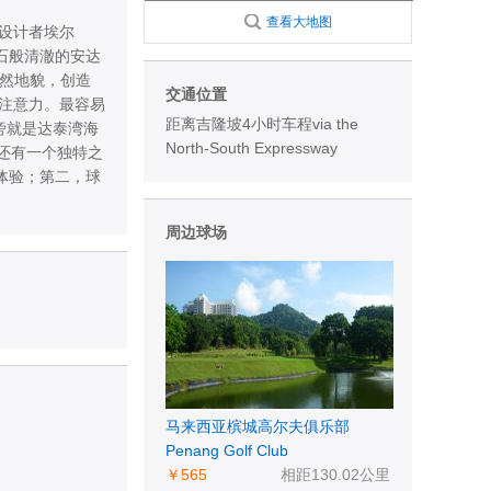
查看大地图
设计者埃尔
石般清澈的安达
然地貌，创造
交通位置
注意力。最容易
距离吉隆坡4小时车程via the
旁就是达泰湾海
North-South Expressway
部还有一个独特之
体验；第二，球
周边球场
马来西亚槟城高尔夫俱乐部
Penang Golf Club
￥565
相距130.02公里