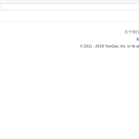
关于我
© 2011 - 2019 YunGao, Inc. or its aff