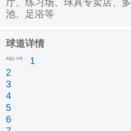
厅、练习场、球具专卖店、
池、足浴等
球道详情
1
A场1-9号：
2
3
4
5
6
7