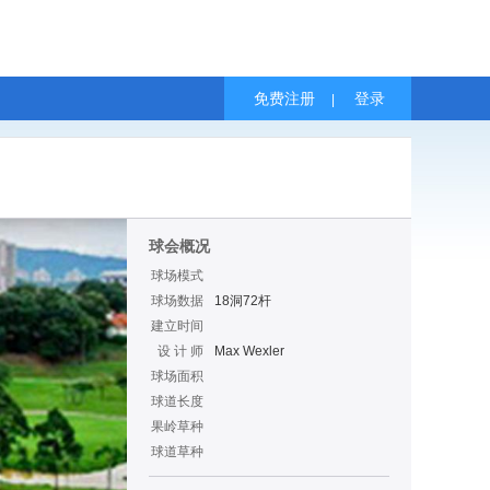
免费注册
登录
|
球会概况
球场模式
球场数据
18洞72杆
建立时间
设 计 师
Max Wexler
球场面积
球道长度
果岭草种
球道草种