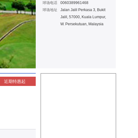
球场电话
0060389961468
球场地址
Jalan Jalil Perkasa 3, Bukit
Jalil, 57000, Kuala Lumpur,
W. Persekutuan, Malaysia
近期特惠
起