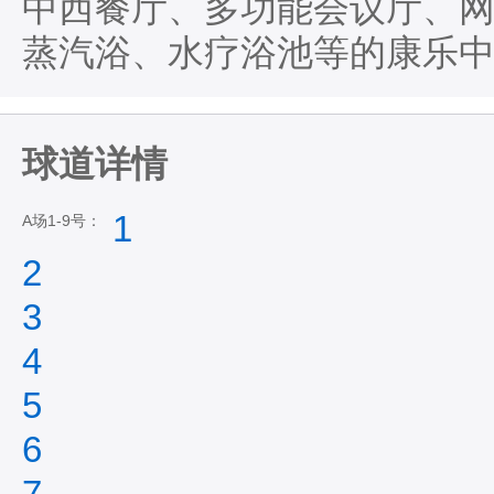
中西餐厅、多功能会议厅、
蒸汽浴、水疗浴池等的康乐
球道详情
1
A场1-9号：
2
3
4
5
6
7