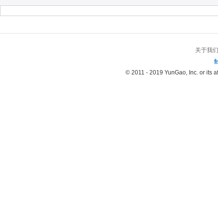
关于我
© 2011 - 2019 YunGao, Inc. or its aff