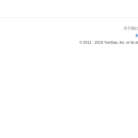
关于我
© 2011 - 2019 YunGao, Inc. or its aff