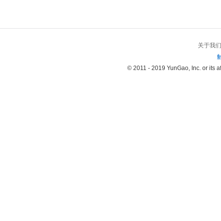
关于我
© 2011 - 2019 YunGao, Inc. or its aff