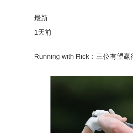
最新
1天前

Running with Rick：三位有