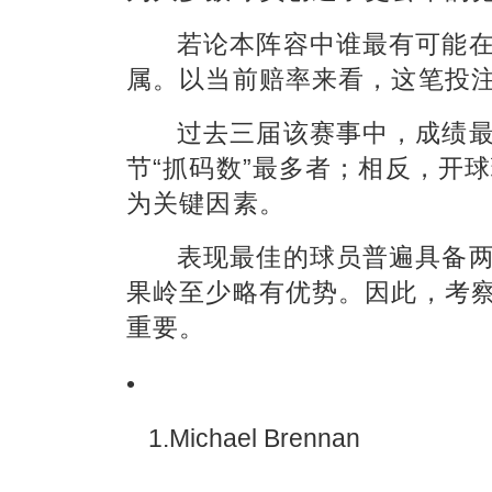
若论本阵容中谁最有可能在此
属。以当前赔率来看，这笔投
过去三届该赛事中，成绩
节“抓码数”最多者；相反，开
为关键因素。
表现最佳的球员普遍具备两
果岭至少略有优势。因此，考察
重要。
1.Michael Brennan