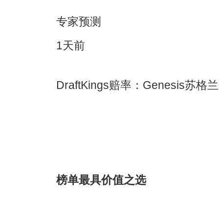
专家预测
1天前

DraftKings赔率：Genesis
榜单最具价值之选
