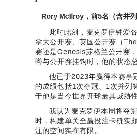
Rory McIlroy，前5名（含并
此时此刻，麦克罗伊钟爱各
拿大公开赛、英国公开赛（The O
赛还是Genesis苏格兰公开
誉与公开赛挂钩时，他的状态
他已于2023年赢得本赛
的成绩包括1次夺冠、1次并列
于他是当今世界开球最具威胁
我认为麦克罗伊本周将夺冠
时，构建单关全赢投注卡确实
注的空间实在有限。