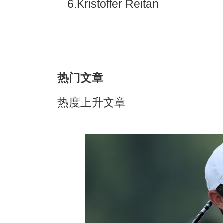
6.Kristoffer Reitan
热门文章
热度上升文章
