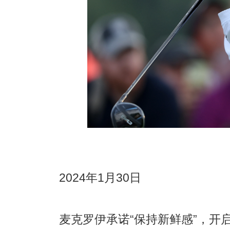
2024年1月30日

麦克罗伊承诺“保持新鲜感”，开启第