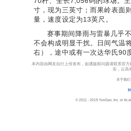
70杆、全长7,056码的球场
寸，现为三英寸；而果岭表面则再
量，速度设定为13英尺。
赛事期间降雨与雷暴几乎
不会构成明显干扰。日间气温将
右），途中或有一次达华氏90
本内容由网友自行上传发布，如遇版权问题请联系官方邮箱：s
实，云高
关于我们
© 2011 - 2019 YunGao, Inc. or its aff