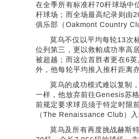
在全季所有标准杆70杆球场中
杆球场；而全场最高纪录则由2
俱乐部（Oakmont Country 
莫乌不仅以平均每轮13次标准杆上
位列第三，更以救帕成功率高
被超越；而这位首胜者更在6
外，他每轮平均推入推杆距离
莫乌的成功模式难以复制
一样，他放弃前往Genesis
前规定要求球员须于特定时限
（The Renaissance C
莫乌及所有再度挑战赫斯