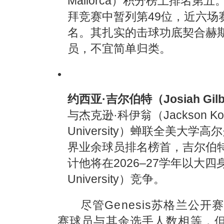
Mallorca）积分榜上排名
拜竞赛中暂列第49位，近六场
名。其扎实的击球功底契合赫
员，不宜简单归类。
约西亚·吉尔伯特（Josiah Gilb
与杰克逊·科伊翁（Jackson Ko
University）蝉联全美
界业余球员排名榜首，吉尔伯
计他将在2026–27学年以大四身
University）竞争。
尽管Genesis苏格兰公
赛球员与其余选手人数相等，但