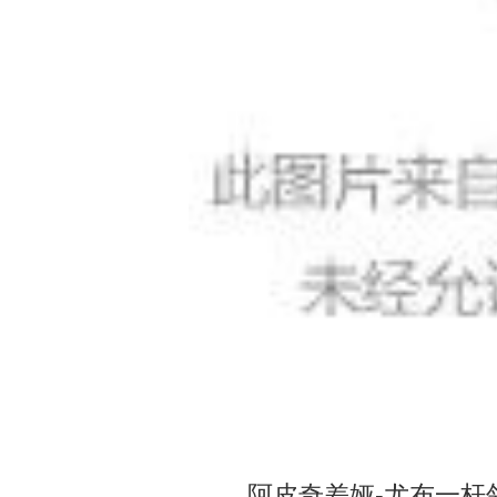
阿皮奇差娅-尤布一杆领