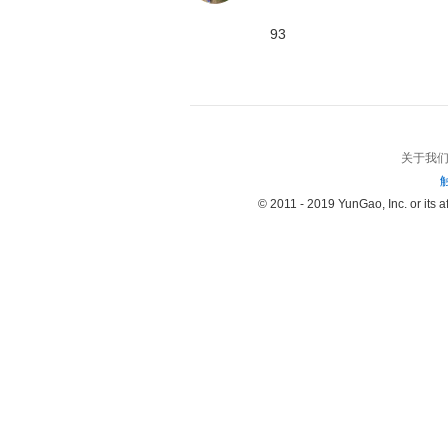
93
关于我
© 2011 - 2019 YunGao, Inc. or its aff